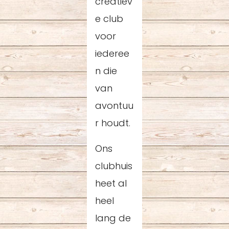
creatiev
e club
voor
iederee
n die
van
avontuu
r houdt.
Ons
clubhuis
heet al
heel
lang de