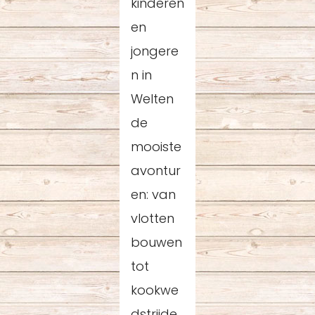
kinderen
en
jongere
n in
Welten
de
mooiste
avontur
en: van
vlotten
bouwen
tot
kookwe
dstrijde