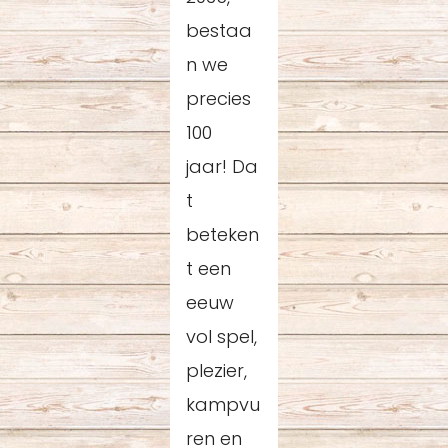
bestaa
n we
precies
100
jaar! Da
t
beteken
t een
eeuw
vol spel,
plezier,
kampvu
ren en