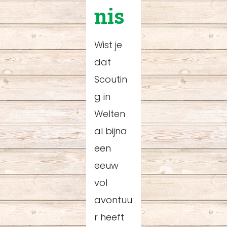
nis
Wist je
dat
Scoutin
g in
Welten
al bijna
een
eeuw
vol
avontuu
r heeft