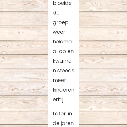
bloeide
de
groep
weer
helema
al op en
kwame
n steeds
meer
kinderen
erbij.
Later, in
de jaren