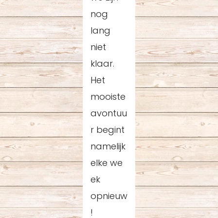
nog
lang
niet
klaar.
Het
mooiste
avontuu
r begint
namelijk
elke we
ek
opnieuw
!