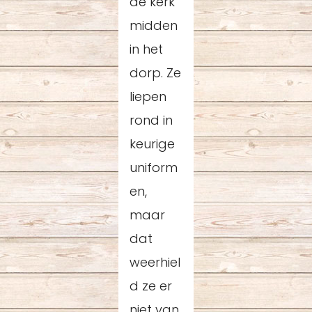
de kerk
midden
in het
dorp. Ze
liepen
rond in
keurige
uniform
en,
maar
dat
weerhiel
d ze er
niet van