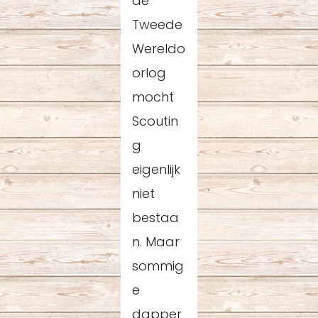
de
Tweede
Wereldo
orlog
mocht
Scoutin
g
eigenlijk
niet
bestaa
n. Maar
sommig
e
dapper