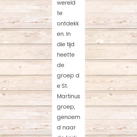
wereld
te
ontdekk
en. In
die tijd
heette
de
groep d
e St.
Martinus
groep,
genoem
d naar