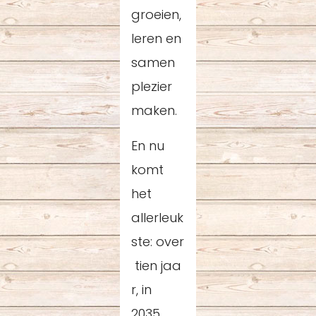
groeien,
leren en
samen
plezier
maken.
En nu
komt
het
allerleuk
ste: over
tien jaa
r, in
2035,