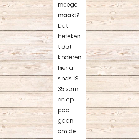
meege
maakt?
Dat
beteken
t dat
kinderen
hier al
sinds 19
35 sam
en op
pad
gaan
om de