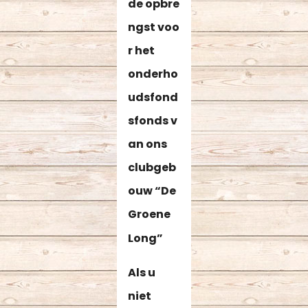
de opbre
ngst voo
r het
onderho
udsfond
sfonds v
an ons
clubgeb
ouw “De
Groene
Long”
Als u
niet