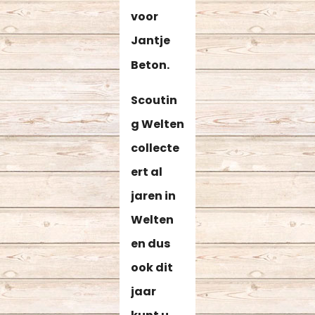
voor
Jantje
Beton.
Scoutin
g Welten
collecte
ert al
jaren in
Welten
en dus
ook dit
jaar