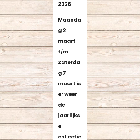
2026
Maanda
g 2
maart
t/m
Zaterda
g 7
maart is
er weer
de
jaarlijks
e
collectie