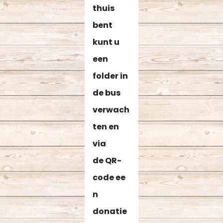
thuis
bent
kunt u
een
folder in
de bus
verwach
ten en
via
de QR-
code ee
n
donatie