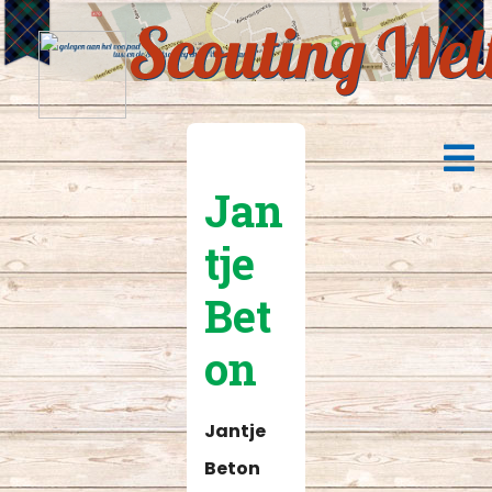
Jan
tje
Bet
on
Jantje
Beton