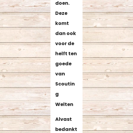
doen.
Deze
komt
dan ook
voor de
helft ten
goede
van
Scoutin
g
Welten
Alvast
bedankt