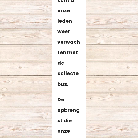
kunt u
onze
leden
weer
verwach
ten met
de
collecte
bus.
De
opbreng
st die
onze