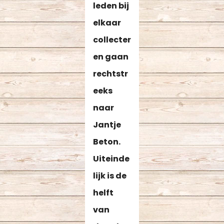
leden bij
elkaar
collecter
en gaan
rechtstr
eeks
naar
Jantje
Beton.
Uiteinde
lijk is de
helft
van